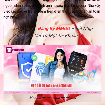
nguồn chính thức để tránh ảnh hưởng đến tài khoản. Nhờ vậy
việc cài đặt và trải nghiệm trên điện thoại sẽ trở nên an toàn
hơn nhiều.
Xem Thêm :
Đăng Ký MMOO
– Bắt Nhịp
Cuộc Chơi Chỉ Từ Một Tài Khoản
Mẹo tải an toàn cho người mới