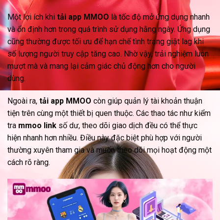
Một lợi ích khi
tải app MMOO
là tốc độ mở ứng dụng nhanh
và ổn định hơn trong quá trình sử dụng hằng ngày. Ứng dụng
cũng thường được tối ưu để hạn chế tình trạng giật lag khi
số lượng người truy cập tăng cao. Nhờ vậy, trải nghiệm luôn
mượt mà và mang lại cảm giác chủ động hơn cho người
dùng.
Ngoài ra,
tải app MMOO
còn giúp quản lý tài khoản thuận
tiện trên cùng một thiết bị quen thuộc. Các thao tác như kiểm
tra
mmoo link
số dư, theo dõi giao dịch đều có thể thực
hiện nhanh hơn nhiều. Điều này đặc biệt phù hợp với người
thường xuyên tham gia và muốn theo dõi mọi hoạt động một
cách rõ ràng.