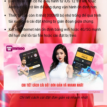
Điện thoại nên có hệ điều hành từ iOS 12 trở lên hoặc
Android 8.0 trở lên để ứng dụng vận hành ổn định hơn.
Thiết bị cần còn ít nhất 300MB bộ nhớ trống để quá trình
tải xuống và cài đặt không bị gián đoạn giữa chừng.
Kết nối internet nên ổn định bằng wifi hoặc 4G/5G mạnh
để hạn chế lỗi tải file hoặc cài đặt bị treo.
Chi tiết cách cài đặt đơn giản và nhanh nhất