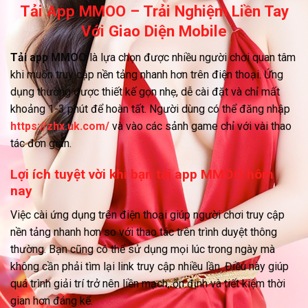
Tải App MMOO – Trải Nghiệm Liền Tay
Với Giao Diện Mobile
Tải app MMOO
là lựa chọn được nhiều người chơi quan tâm
khi muốn truy cập nền tảng nhanh hơn trên điện thoại. Ứng
dụng thường được thiết kế gọn nhẹ, dễ cài đặt và chỉ mất
khoảng 1-3 phút để hoàn tất. Người dùng có thể đăng nhập
https://zhx.uk.com/
và vào các sảnh game chỉ với vài thao
tác đơn giản.
Lợi ích tuyệt vời khi bạn tải app MMOO hôm
nay
Việc cài ứng dụng trên điện thoại giúp người chơi truy cập
nền tảng nhanh hơn so với thao tác trên trình duyệt thông
thường. Bạn cũng có thể sử dụng mọi lúc trong ngày mà
không cần phải tìm lại link truy cập nhiều lần. Điều này giúp
quá trình giải trí trở nên liền mạch, ổn định và tiết kiệm thời
gian hơn đáng kể.