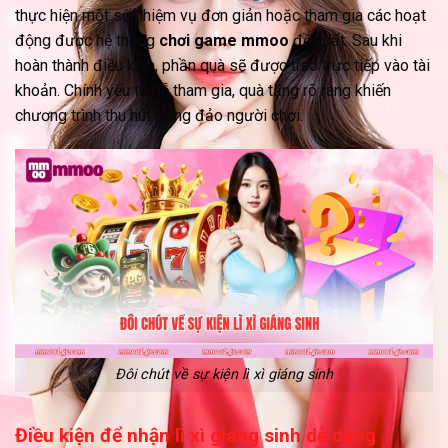
thực hiện một số nhiệm vụ đơn giản hoặc tham gia các hoạt
động được hệ thống
chơi game mmoo
đề xuất. Sau khi
hoàn thành điều kiện, phần quà sẽ được trao trực tiếp vào tài
khoản. Chính yếu tố dễ tham gia, quà tặng rõ ràng khiến
chương trình thu hút đông đảo người chơi.
Đôi chút về sự kiện lì xì giáng sinh
Điều kiện để nhận lì xì giáng sinh dễ dàng