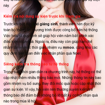
này.
Kiểm tra nội dung sự kiện trước khi tham gia
Trước khi bắt đầu
lì xì giáng sinh
, thành viên nên đọc kỹ
toàn bộ thông tin chương trình được công bố trên hệ thống.
Việc hiểu rõ quy định sẽ giúp hội viên nắm bắt chính xác
điều kiện nhận quà. Ngoài ra, điều này còn giúp hạn chế
nhầm lẫn về mốc thời gian, nhiệm vụ
mmoo.
cũng như các
quy định liên quan đến việc nhận phần quà Noel.
Siêng kiểm tra thông báo từ hệ thống
Trong suốt thời gian diễn ra chương trình này, hệ thống có thể
cập nhật thêm nhiều thông báo mới. Những thông tin này bao
gồm nhiệm vụ bổ sung, thay đổi mốc quà hoặc cập nhật thời
gian sự kiện. Vì vậy, hội viên nên thường xuyên kiểm tra
thông báo để đảm bảo không bỏ lỡ bất kỳ cơ hội nhận quà
nào trong mùa lễ hội.