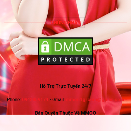
CHỨNG NHẬN
Hỗ Trợ Trực Tuyến 24/7
Phone:
0942859174
- Gmail:
mmoo1grcom@gmail.com
Bản Quyền Thuộc Về MMOO