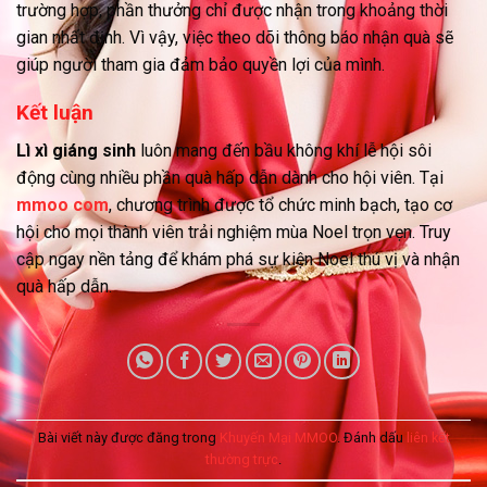
trường hợp, phần thưởng chỉ được nhận trong khoảng thời
gian nhất định. Vì vậy, việc theo dõi thông báo nhận quà sẽ
giúp người tham gia đảm bảo quyền lợi của mình.
Kết luận
Lì xì giáng sinh
luôn mang đến bầu không khí lễ hội sôi
động cùng nhiều phần quà hấp dẫn dành cho hội viên. Tại
mmoo com
, chương trình được tổ chức minh bạch, tạo cơ
hội cho mọi thành viên trải nghiệm mùa Noel trọn vẹn. Truy
cập ngay nền tảng để khám phá sự kiện Noel thú vị và nhận
quà hấp dẫn.
Bài viết này được đăng trong
Khuyến Mại MMOO
. Đánh dấu
liên kết
thường trực
.