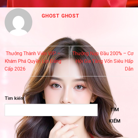
GHOST GHOST
Thưởng Thành Viên VIP –
Thưởng Nạp Đầu 200% – Cơ
Khám Phá Quyền Lợi Đẳng
Hội Gia Tăng Vốn Siêu Hấp
Cấp 2026
Dẫn
Tìm kiếm
TÌM
KIẾM