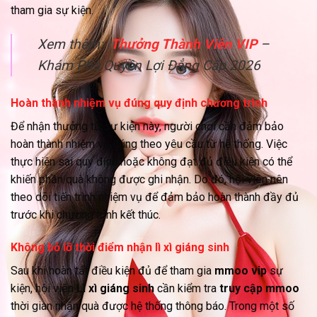
tham gia sự kiện.
Xem thêm:
Thưởng Thành Viên VIP
–
Khám Phá Quyền Lợi Đẳng Cấp 2026
Hoàn thành nhiệm vụ đúng quy định chương trình
Để nhận thưởng từ sự kiện này, người chơi cần đảm bảo
hoàn thành nhiệm vụ đúng theo yêu cầu từ hệ thống. Việc
thực hiện sai quy định hoặc không đạt đủ điều kiện có thể
khiến phần quà không được ghi nhận. Do đó, hội viên nên
theo dõi tiến trình nhiệm vụ để đảm bảo hoàn thành đầy đủ
trước khi chương trình kết thúc.
Không bỏ lỡ thời điểm nhận lì xì giáng sinh
Sau khi hoàn tất điều kiện đủ để tham gia
mmoo vip
sự
kiện, hội viên
Lì xì giáng sinh
cần kiểm tra
truy cập mmoo
thời gian nhận quà được hệ thống thông báo. Trong một số