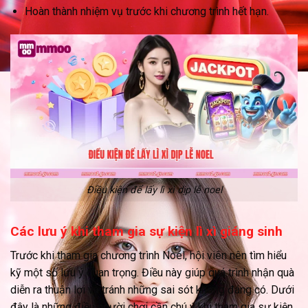
Hoàn thành nhiệm vụ trước khi chương trình hết hạn.
Điều kiện để lấy lì xì dịp lễ noel
Các lưu ý khi tham gia sự kiện lì xì giáng sinh
Trước khi tham gia chương trình Noel, hội viên nên tìm hiểu
kỹ một số lưu ý quan trọng. Điều này giúp quá trình nhận quà
diễn ra thuận lợi và tránh những sai sót không đáng có. Dưới
đây là những điều người chơi cần chú ý khi tham gia sự kiện