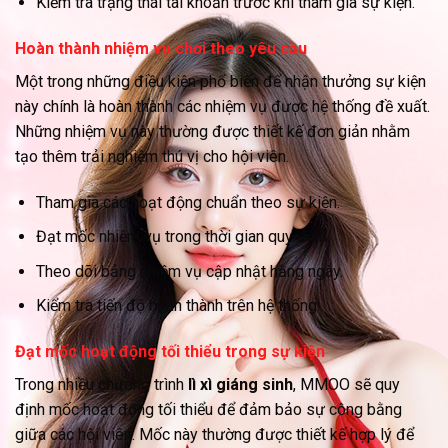
Kiểm tra trạng thái tài khoản trước khi tham gia sự kiện.
Hoàn thành nhiệm vụ chơi theo yêu cầu
Một trong những điều kiện phổ biến để nhận thưởng sự kiện
này chính là hoàn thành các nhiệm vụ được hệ thống đề xuất.
Những nhiệm vụ này thường được thiết kế đơn giản nhằm
tạo thêm trải nghiệm thú vị cho hội viên.
Tham gia các hoạt động chuẩn theo sự kiện.
Đạt mốc nhiệm vụ trong thời gian quy định.
Theo dõi bảng nhiệm vụ cập nhật hằng ngày.
Kiểm tra tiến độ hoàn thành trên hệ thống.
Đạt mốc hoạt động tối thiểu trong sự kiện
Trong nhiều chương trình
lì xì giáng sinh
, MMOO sẽ quy
định mốc hoạt động tối thiểu để đảm bảo sự công bằng
giữa các hội viên. Mốc này thường được thiết kế hợp lý để