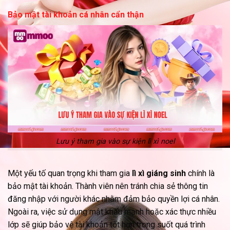
Bảo mật tài khoản cá nhân cẩn thận
Lưu ý tham gia vào sự kiện lì xì noel
Một yếu tố quan trọng khi tham gia
lì xì giáng sinh
chính là
bảo mật tài khoản. Thành viên nên tránh chia sẻ thông tin
đăng nhập với người khác nhằm đảm bảo quyền lợi cá nhân.
Ngoài ra, việc sử dụng mật khẩu mạnh hoặc xác thực nhiều
lớp sẽ giúp bảo vệ tài khoản tốt hơn trong suốt quá trình