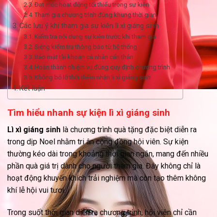
Đạt mốc hoạt động tối thiểu trong sự kiện
Tham gia chương trình đúng khung thời gian
Các lưu ý khi tham gia sự kiện lì xì giáng sinh
Kiểm tra nội dung sự kiện trước khi tham gia
Siêng kiểm tra thông báo từ hệ thống
Bảo mật tài khoản cá nhân cẩn thận
Hoàn thành nhiệm vụ đúng quy định chương trình
Không bỏ lỡ thời điểm nhận lì xì giáng sinh
Kết luận
Tìm hiểu nhanh sự kiện lì xì giáng sinh
Lì xì giáng sinh
là chương trình quà tặng đặc biệt diễn ra
trong dịp Noel nhằm tri ân cộng đồng hội viên. Sự kiện
thường kéo dài trong khoảng thời gian ngắn, mang đến nhiều
phần quà giá trị dành cho người tham gia. Đây không chỉ là
hoạt động khuyến khích trải nghiệm mà còn tạo thêm không
khí lễ hội vui tươi.
Trong suốt thời gian diễn ra chương trình, hội viên chỉ cần