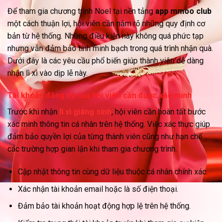
Để tham gia chương trình Noel tại nền tảng
app mmoo club
một cách thuận lợi, hội viên cần nắm rõ những quy định cơ
bản từ hệ thống. Những điều kiện này không quá phức tạp
nhưng vẫn đảm bảo tính minh bạch trong quá trình nhận quà.
Dưới đây là các yêu cầu phổ biến giúp thành viên dễ dàng
nhận lì xì vào dịp lễ này.
Tài khoản đăng ký của hội viên cần được xác minh
Trước khi nhận
lì xì giáng sinh
, hội viên cần hoàn tất bước
xác minh thông tin cá nhân trên hệ thống. Việc xác thực giúp
đảm bảo quyền lợi của từng thành viên cũng như hạn chế
các trường hợp gian lận khi tham gia chương trình.
Cập nhật thông tin cùng dữ liệu thuộc cá nhân chính xác.
Xác nhận tài khoản email hoặc là số điện thoại.
Đảm bảo tài khoản hoạt động hợp lệ trên hệ thống.