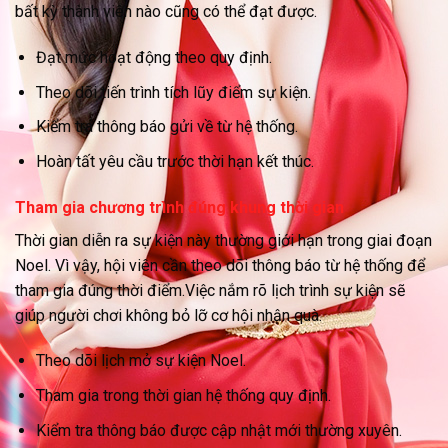
bất kỳ thành viên nào cũng có thể đạt được.
Đạt mức hoạt động theo quy định.
Theo dõi tiến trình tích lũy điểm sự kiện.
Kiểm tra thông báo gửi về từ hệ thống.
Hoàn tất yêu cầu trước thời hạn kết thúc.
Tham gia chương trình đúng khung thời gian
Thời gian diễn ra sự kiện này thường giới hạn trong giai đoạn
Noel. Vì vậy, hội viên cần theo dõi thông báo từ hệ thống để
tham gia đúng thời điểm.Việc nắm rõ lịch trình sự kiện sẽ
giúp người chơi không bỏ lỡ cơ hội nhận quà.
Theo dõi lịch mở sự kiện Noel.
Tham gia trong thời gian hệ thống quy định.
Kiểm tra thông báo được cập nhật mới thường xuyên.