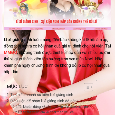
Lì xì giáng sinh
luôn mang đến bầu không khí lễ hội ấm áp,
đồng thời mở ra cơ hội nhận quà giá trị dành cho hội viên. Tại
MMOO
, chương trình được thiết kế hấp dẫn với nhiều ưu đãi
thú vị giúp thành viên tận hưởng trọn vẹn mùa Noel. Hãy
khám phá ngay chương trình để không bỏ lỡ cơ hội nhận quà
hấp dẫn.
MỤC LỤC
Tìm hiểu nhanh sự kiện lì xì giáng sinh
Điều kiện để nhận lì xì giáng sinh dễ dàng
Tài khoản đăng ký của hội viên cần được xác minh
Hoàn thành nhiệm vụ chơi theo yêu cầu