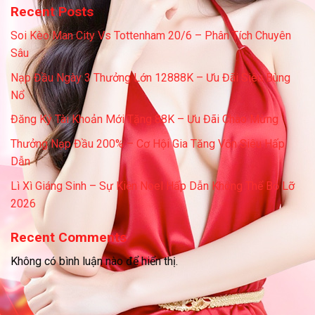
Recent Posts
Soi Kèo Man City Vs Tottenham 20/6 – Phân Tích Chuyên
Sâu
Nạp Đầu Ngày 3 Thưởng Lớn 12888K – Ưu Đãi Siêu Bùng
Nổ
Đăng Ký Tài Khoản Mới Tặng 88K – Ưu Đãi Chào Mừng
Thưởng Nạp Đầu 200% – Cơ Hội Gia Tăng Vốn Siêu Hấp
Dẫn
Lì Xì Giáng Sinh – Sự Kiện Noel Hấp Dẫn Không Thể Bỏ Lỡ
2026
Recent Comments
Không có bình luận nào để hiển thị.